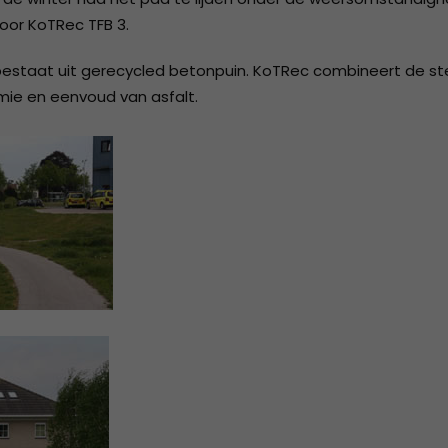
2018
ISO 9001 Certificaat - K.K.S.
voor KoTRec TFB 3.
Beheer B.V.
2017
 bestaat uit gerecycled betonpuin. KoTRec combineert de st
ie en eenvoud van asfalt.
2016
2015
2014
2013
2012
2011
2010
2009
2008