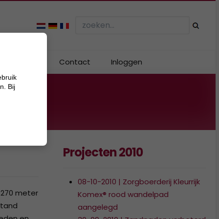
Webshop
Contact
Inloggen
ebruik
. Bij
Projecten 2010
08-10-2010 | Zorgboerderij Kleurrijk
 270 meter
Komex® rood wandelpad
stand
aangelegd
heden en