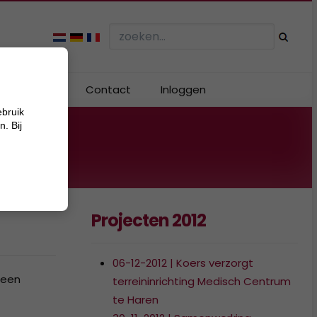
Webshop
Contact
Inloggen
ebruik
. Bij
Projecten 2012
06-12-2012 | Koers verzorgt
 een
terreininrichting Medisch Centrum
te Haren