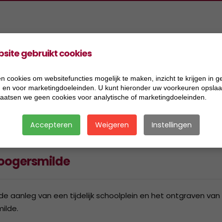
site gebruikt cookies
oducten
Projecten
Informatie
Vacatures
ers Aannemingen BV
2026
Acceptatiecriteria
n cookies om websitefuncties mogelijk te maken, inzicht te krijgen in g
), en voor marketingdoeleinden. U kunt hieronder uw voorkeuren opslaan
ers Handel BV
2025
Algemene voorwaarden
laatsen we geen cookies voor analytische of marketingdoeleinden.
ers Research BV
2024
Certificaat BRL 2506
Accepteren
Weigeren
Instellingen
ers Transport BV
2023
Certificaat BRL 9321
ersmix BV
2022
Certificaat BRL 9335
Hoogersmilde
2021
Certificaat BRL SIKB 7500
2020
Certificaat VCA
aanleg van een tijdelijk schoolplein en het ontgraven van
ilde.
2019
Disclaimer