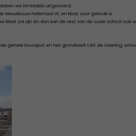
ebben we inmiddels uitgevoerd.
2018
ISO 9001 Certificaat - K.K.S.
 de nieuwbouw helemaal af, en klaar voor gebruik is.
Beheer B.V.
2017
w klaar zal zijn en dan kan de rest van de oude school ook 
2016
2015
n de gehele bouwput en het grondwerk t.BV de riolering, scho
2014
2013
2012
2011
2010
2009
2008