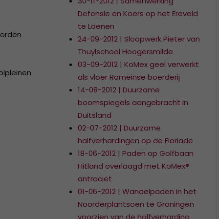
30-11-2012 | Samenwerking
Defensie en Koers op het Ereveld
te Loenen
worden
24-09-2012 | Sloopwerk Pieter van
Thuylschool Hoogersmilde
03-09-2012 | KoMex geel verwerkt
olpleinen
als vloer Romeinse boerderij
14-08-2012 | Duurzame
boomspiegels aangebracht in
Duitsland
02-07-2012 | Duurzame
halfverhardingen op de Floriade
18-06-2012 | Paden op Golfbaan
Hitland overlaagd met KoMex®
antraciet
01-06-2012 | Wandelpaden in het
Noorderplantsoen te Groningen
voorzien van de halfverharding