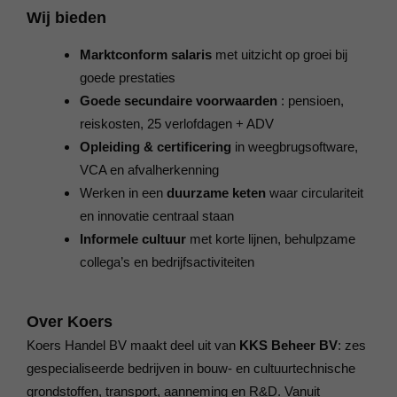
Wij bieden
Marktconform salaris
met uitzicht op groei bij
goede prestaties
Goede secundaire voorwaarden
: pensioen,
reiskosten, 25 verlofdagen + ADV
Opleiding & certificering
in weegbrug­software,
VCA en afval­herkenning
Werken in een
duurzame keten
waar circulariteit
en innovatie centraal staan
Informele cultuur
met korte lijnen, behulpzame
collega’s en bedrijfsactiviteiten
Over Koers
Koers Handel BV maakt deel uit van
KKS Beheer BV
: zes
gespecialiseerde bedrijven in bouw- en cultuurtechnische
grondstoffen, transport, aanneming en R&D. Vanuit