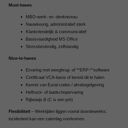
Must-haves
MBO-werk- en -denkniveau
Nauwkeurig, administratief sterk
Klantvriendelijk & communicatief
Basisvaardigheid MS Office
Stressbestendig, zelfstandig
Nice-to-haves
Ervaring met weegbrug- of **ERP-**software
Certificaat VCA-basis of bereid dit te halen
Kennis van Eural-codes / afval­regelgeving
Heftruck- of laadschop­ervaring
Rijbewijs B (C is een pré)
Flexibiliteit
– Werktijden liggen vooral doordeweeks;
incidenteel kan een zaterdag voorkomen.