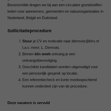
Bovensmilde dragen we bij aan een circulaire grondstoffen­
keten voor aannemers, gemeenten en natuur­organisaties in
Nederland, België en Duitsland.
Sollicitatieprocedure
Stuur
je CV en motivatie naar
lder­mois@kks.nl
t.a.v. mevr. L. Dermois.
Binnen
één week
ontvang je een
ontvangstbevestiging.
Geschikte kandidaten worden uitgenodigd voor
een persoonlijk gesprek op locatie.
Een referentiecheck en korte meeloop­ochtend
kunnen onderdeel zijn van de procedure.
Deze vacature is vervuld