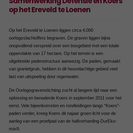
Samenwerking Defensie en Koers
op het Ereveld te Loenen
Op het Ereveld te Loenen liggen circa 4.000
oorlogsslachtoffers begraven. De graven liggen bijna
onopvallend verspreid over een bosgebied met een totale
oppervlakte van 17 hectare. Op het terrein is een
uitgebreide padenstructuur aanwezig. De paden, gemaakt
van granietgruis, hebben in dit heuvelachtige gebied veel
last van uitspoeling door regenwater.
De Oorlogsgravenstichting zocht al langere tijd naar een
oplossing en benaderde Koers in september 2011 voor het
eerst. Vele bijeenkomsten en rondleidingen langs “Koers”-
paden verder, kreeg Koers dit najaar groen licht voor de
aanleg van een proefpad van de halfverharding DurEko-
mix®.