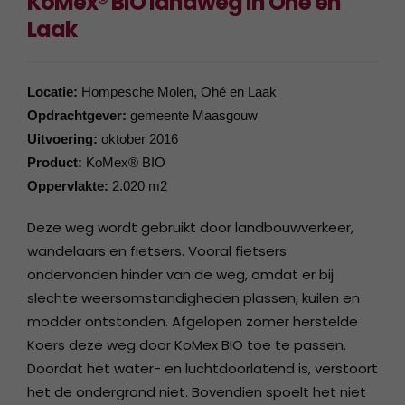
KoMex® BIO landweg in Ohé en
Laak
Locatie:
Hompesche Molen, Ohé en Laak
Opdrachtgever:
gemeente Maasgouw
Uitvoering:
oktober 2016
Product:
KoMex® BIO
Oppervlakte:
2.020 m2
Deze weg wordt gebruikt door landbouwverkeer,
wandelaars en fietsers. Vooral fietsers
ondervonden hinder van de weg, omdat er bij
slechte weersomstandigheden plassen, kuilen en
modder ontstonden. Afgelopen zomer herstelde
Koers deze weg door KoMex BIO toe te passen.
Doordat het water- en luchtdoorlatend is, verstoort
het de ondergrond niet. Bovendien spoelt het niet