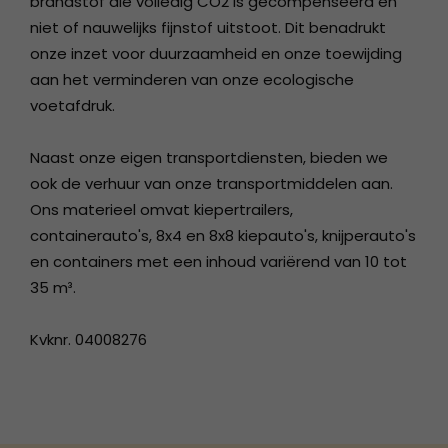
brandstof die volledig CO2 is gecompenseerd en
niet of nauwelijks fijnstof uitstoot. Dit benadrukt
onze inzet voor duurzaamheid en onze toewijding
aan het verminderen van onze ecologische
voetafdruk.
Naast onze eigen transportdiensten, bieden we
ook de verhuur van onze transportmiddelen aan.
Ons materieel omvat kiepertrailers,
containerauto's, 8x4 en 8x8 kiepauto's, knijperauto's
en containers met een inhoud variërend van 10 tot
35 m³.
Kvknr. 04008276