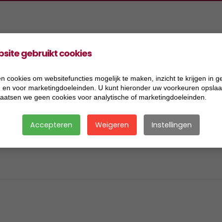
site gebruikt cookies
oducten
Projecten
Informatie
Vacatures
ers Aannemingen BV
2026
Acceptatiecriteria
n cookies om websitefuncties mogelijk te maken, inzicht te krijgen in g
), en voor marketingdoeleinden. U kunt hieronder uw voorkeuren opslaan
ers Handel BV
2025
Algemene voorwaarden
laatsen we geen cookies voor analytische of marketingdoeleinden.
ers Research BV
2024
Certificaat BRL 2506
Accepteren
Weigeren
Instellingen
ers Transport BV
2023
Certificaat BRL 9321
ersmix BV
2022
Certificaat BRL 9335
2021
Certificaat BRL SIKB 7500
2020
Certificaat VCA
2019
Disclaimer