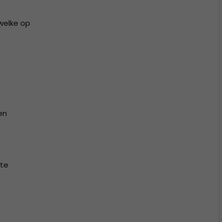
 welke op
en
 te