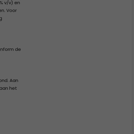
3% v/v) en
en. Voor
g
conform de
rond. Aan
 aan het