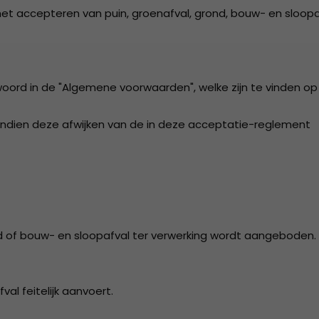
et accepteren van puin, groenafval, grond, bouw- en sloop
2018
ISO 9001 Certificaat - K.K.S.
Beheer B.V.
2017
2016
oord in de "Algemene voorwaarden", welke zijn te vinden op
2015
 indien deze afwijken van de in deze acceptatie-reglement
2014
2013
2012
2011
d of bouw- en sloopafval ter verwerking wordt aangeboden.
2010
2009
al feitelijk aanvoert.
2008