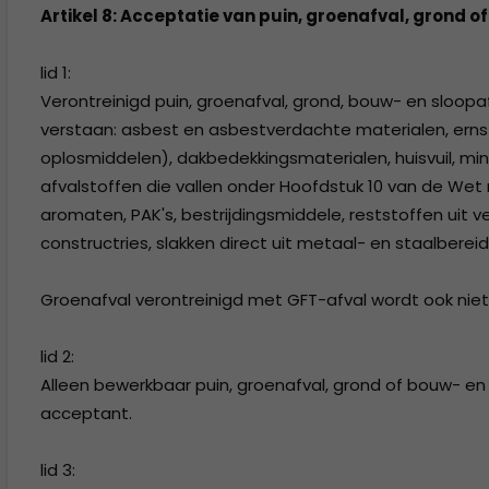
Artikel 8: Acceptatie van puin, groenafval, grond 
lid 1:
Verontreinigd puin, groenafval, grond, bouw- en sloop
verstaan: asbest en asbestverdachte materialen, ernstig
oplosmiddelen), dakbedekkingsmaterialen, huisvuil, minera
afvalstoffen die vallen onder Hoofdstuk 10 van de Wet
aromaten, PAK's, bestrijdingsmiddele, reststoffen uit ve
constructries, slakken direct uit metaal- en staalbereidi
Groenafval verontreinigd met GFT-afval wordt ook nie
lid 2:
Alleen bewerkbaar puin, groenafval, grond of bouw- en
acceptant.
lid 3: