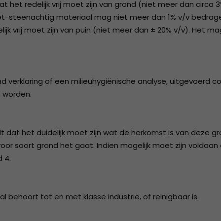
 het redelijk vrij moet zijn van grond (niet meer dan circa 
Niet-steenachtig materiaal mag niet meer dan 1% v/v bedrag
jk vrij moet zijn van puin (niet meer dan ± 20% v/v). Het ma
nd verklaring of een milieuhygiënische analyse, uitgevoerd 
n worden.
dt dat het duidelijk moet zijn wat de herkomst is van deze g
or soort grond het gaat. Indien mogelijk moet zijn voldaan
d 4.
ehoort tot en met klasse industrie, of reinigbaar is.