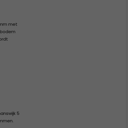
2 mm met
e bodem
ordt
answijk 5
emmen.