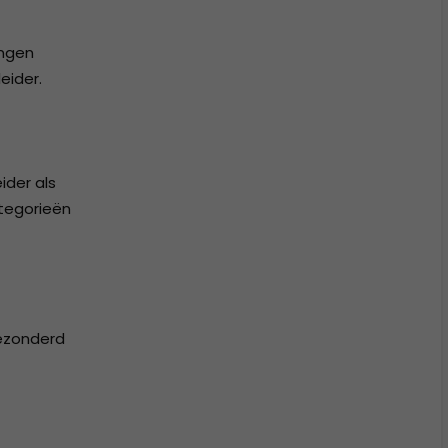
ingen
eider.
ider als
tegorieën
gezonderd