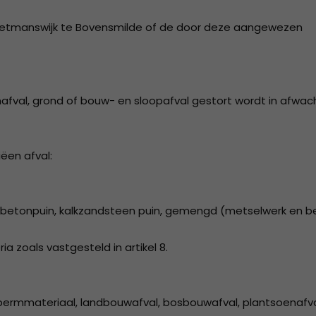
2007
Grietmanswijk te Bovensmilde of de door deze aangewezen
2006
2005
2004
afval, grond of bouw- en sloopafval gestort wordt in afwac
ëen afval:
, betonpuin, kalkzandsteen puin, gemengd (metselwerk en b
 zoals vastgesteld in artikel 8.
 bermmateriaal, landbouwafval, bosbouwafval, plantsoenafv