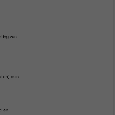
hting van
eton) puin
al en