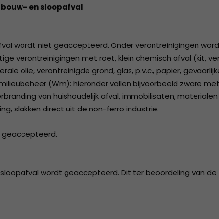
of bouw- en sloopafval
afval wordt niet geaccepteerd. Onder verontreinigingen word
e verontreinigingen met roet, klein chemisch afval (kit, ver
le olie, verontreinigde grond, glas, p.v.c., papier, gevaarlijk
 milieubeheer (Wm): hieronder vallen bijvoorbeeld zware met
rbranding van huishoudelijk afval, immobilisaten, materialen 
ng, slakken direct uit de non-ferro industrie.
t geaccepteerd.
 sloopafval wordt geaccepteerd. Dit ter beoordeling van de