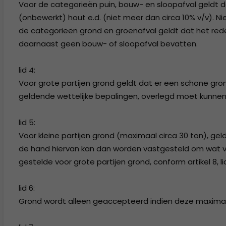
Voor de categorieën puin, bouw- en sloopafval geldt dat
(onbewerkt) hout e.d. (niet meer dan circa 10% v/v). 
de categorieën grond en groenafval geldt dat het redeli
daarnaast geen bouw- of sloopafval bevatten.
lid 4:
Voor grote partijen grond geldt dat er een schone gro
geldende wettelijke bepalingen, overlegd moet kunne
lid 5:
Voor kleine partijen grond (maximaal circa 30 ton), gel
de hand hiervan kan dan worden vastgesteld om wat vo
gestelde voor grote partijen grond, conform artikel 8, li
lid 6:
Grond wordt alleen geaccepteerd indien deze maximaal b