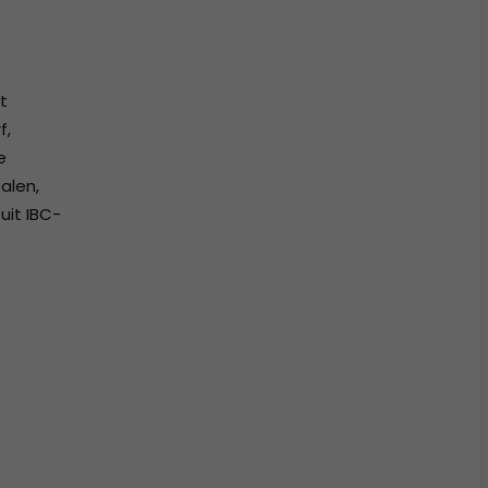
t
f,
e
alen,
uit IBC-