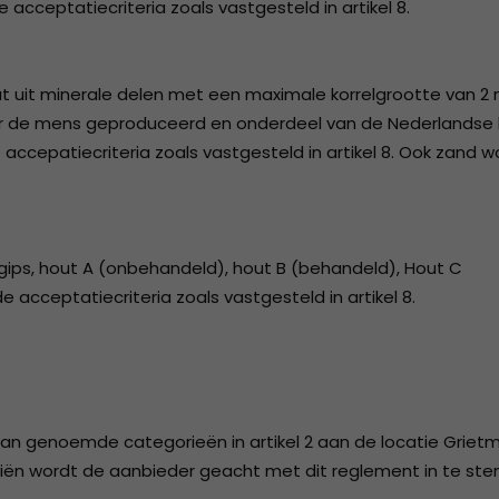
cceptatiecriteria zoals vastgesteld in artikel 8.
t uit minerale delen met een maximale korrelgrootte van 
 door de mens geproduceerd en onderdeel van de Nederlands
cepatiecriteria zoals vastgesteld in artikel 8. Ook zand w
ips, hout A (onbehandeld), hout B (behandeld), Hout C
cceptatiecriteria zoals vastgesteld in artikel 8.
van genoemde categorieën in artikel 2 aan de locatie Grietm
iën wordt de aanbieder geacht met dit reglement in te st