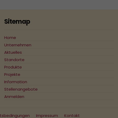
2018
2017
Sitemap
2016
2015
Home
Unternehmen
2014
Aktuelles
2013
Standorte
Produkte
2012
Projekte
2011
Information
2010
Stellenangebote
Anmelden
2009
2008
ftsbedingungen
Impressum
Kontakt