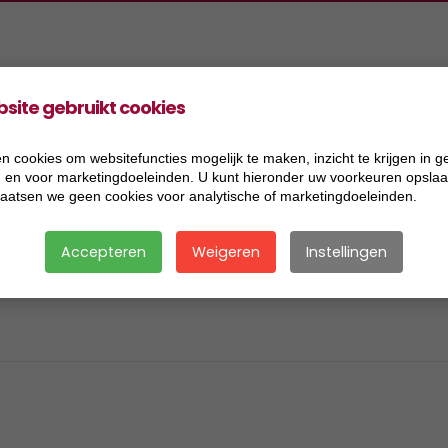
site gebruikt cookies
Produkte
Projekte
Information
Stellen
2026
Allgemeine
n cookies om websitefuncties mogelijk te maken, inzicht te krijgen in g
), en voor marketingdoeleinden. U kunt hieronder uw voorkeuren opslaan
Geschäftsbedingungen de
2025
laatsen we geen cookies voor analytische of marketingdoeleinden.
Firma Koers GmbH
2024
Accepteren
Weigeren
Instellingen
Impressum
2023
Rechtlicher
2022
Hinweis/Datenschutz
2021
2020
2019