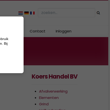
Webshop
Contact
Inloggen
ebruik
. Bij
Koers Handel BV
Afvalverwerking
Elementen
Grind