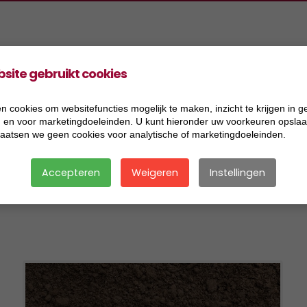
site gebruikt cookies
oducten
Projecten
Informatie
Vacatures
ers Aannemingen BV
2026
Acceptatiecriteria
n cookies om websitefuncties mogelijk te maken, inzicht te krijgen in g
), en voor marketingdoeleinden. U kunt hieronder uw voorkeuren opslaan
ers Handel BV
2025
Algemene voorwaarden
laatsen we geen cookies voor analytische of marketingdoeleinden.
ers Research BV
2024
Certificaat BRL 2506
Accepteren
Weigeren
Instellingen
ers Transport BV
2023
Certificaat BRL 9321
ersmix BV
2022
Certificaat BRL 9335
2021
Certificaat BRL SIKB 7500
2020
Certificaat VCA
2019
Disclaimer