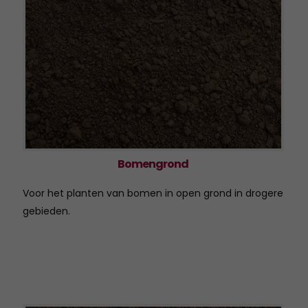
2018
ISO 9001 Certificaat - K.K.S.
Beheer B.V.
2017
2016
2015
2014
2013
Bomengrond
2012
Voor het planten van bomen in open grond in drogere
2011
gebieden.
2010
2009
2008